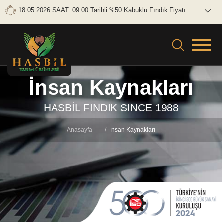
18.05.2026 SAAT: 09:00 Tarihli %50 Kabuklu Fındık Fiyatı
Brüt: 0 TL/KG Net: 0 TL/KG
İnsan Kaynakları
HASBİL FINDIK SINCE 1988
Anasayfa
İnsan Kaynakları