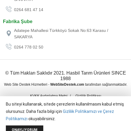
0264 681 47 14
Fabrika Şube
Adatepe Mahallesi Türkköyü Sokak No:63 Karasu /
SAKARYA
0264 778 02 50
© Tüm Hakları Saklıdır 2021. Hasbil Tarım Ürünleri SINCE
1988
Web Site Destek Hizmetleri -
WebSiteDestek.com
tarafından sağlanmaktadır.
KVKK Aydınlatma Metni
Gizlilik Politikası
Bu siteyi kullanarak, sitede çerezlerin kullanılmasını kabul etmiş
olursunuz. Daha fazla bilgi için
Gizlilik Politikamızı ve Çerez
Politikamızı
okuyabilirsiniz.
Web Tasarım
Tercih Yazılım Tarafından Kurumsal Web Tasarım
ONAYLIYORUM