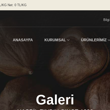
18.05.2026 SAAT: 09:00 Tarihli %50 Kabuklu Fındık Fiyatı Brüt: 0 TL/KG Net: 0 TL/KG
Bilg
ANASAYFA
KURUMSAL
ÜRÜNLERİMİZ
Galeri